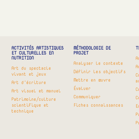
ACTIVITÉS ARTISTIQUES
MÉTHODOLOGIE DE
T
ET CULTURELLES EN
PROJET
NUTRITION
A
Analyser le contexte
A
Art du spectacle
Définir les objectifs
vivant et jeux
C
Mettre en œuvre
a
Art d’écriture
Évaluer
C
Art visuel et manuel
Communiquer
C
Patrimoine/culture
scientifique et
Fiches connaissances
E
technique
P
P