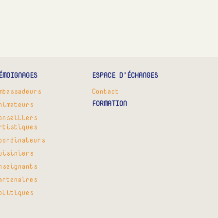
ÉMOIGNAGES
ESPACE D’ÉCHANGES
mbassadeurs
Contact
FORMATION
nimateurs
onseillers
rtistiques
oordinateurs
uisiniers
nseignants
artenaires
olitiques