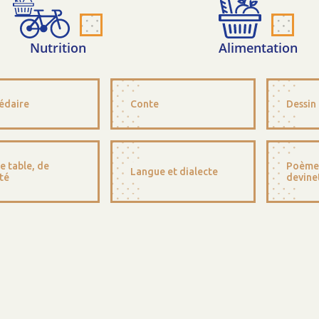
Nutrition
Alimentation
édaire
Conte
Dessin
e table, de
Poème,
Langue et dialecte
té
devine