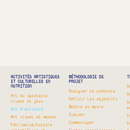
ACTIVITÉS ARTISTIQUES
MÉTHODOLOGIE DE
T
ET CULTURELLES EN
PROJET
NUTRITION
A
Analyser le contexte
A
Art du spectacle
Définir les objectifs
vivant et jeux
C
Mettre en œuvre
a
Art d’écriture
Évaluer
C
Art visuel et manuel
Communiquer
C
Patrimoine/culture