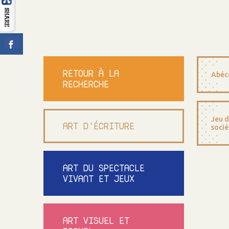
RETOUR À LA
Abéc
RECHERCHE
Jeu d
ART D'ÉCRITURE
socié
ART DU SPECTACLE
VIVANT ET JEUX
ART VISUEL ET