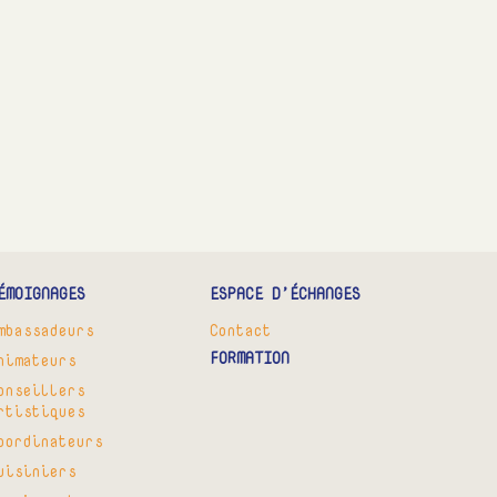
ÉMOIGNAGES
ESPACE D’ÉCHANGES
mbassadeurs
Contact
FORMATION
nimateurs
onseillers
rtistiques
oordinateurs
uisiniers