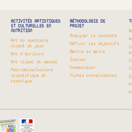
ACTIVITÉS ARTISTIQUES
MÉTHODOLOGIE DE
T
ET CULTURELLES EN
PROJET
NUTRITION
A
Analyser le contexte
A
Art du spectacle
Définir les objectifs
vivant et jeux
C
Mettre en œuvre
a
Art d’écriture
Évaluer
C
Art visuel et manuel
Communiquer
C
Patrimoine/culture
scientifique et
Fiches connaissances
E
technique
P
P