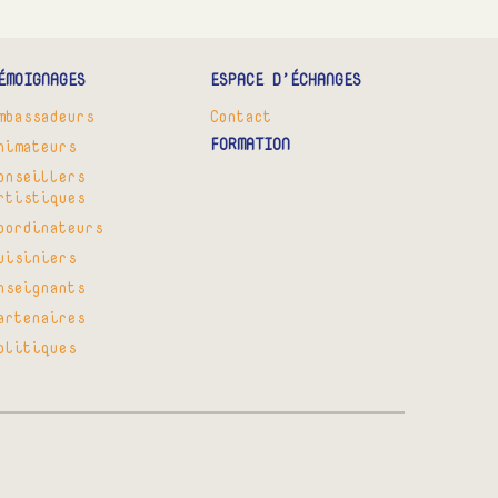
ÉMOIGNAGES
ESPACE D’ÉCHANGES
mbassadeurs
Contact
FORMATION
nimateurs
onseillers
rtistiques
oordinateurs
uisiniers
nseignants
artenaires
olitiques