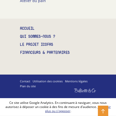
Atelier du pain
CONTACT
ACCUEIL
QUI SOMMES-NOUS ?
LE PROJET ICOFAS
FINANCEURS & PARTENAIRES
Contact
Utilisation des cookies
Mentions légales
Plan du site
Billiotte
&
Co
Ce site utilise Google Analytics. En continuant à naviguer, vous nous
autorisez à déposer un cookie à des fins de mesure d'audience.
En savoir
plus ou s'opposer
.