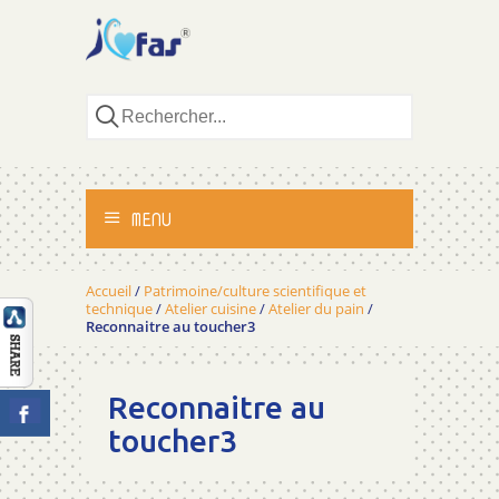
MENU
ACCUEIL
Accueil
/
Patrimoine/culture scientifique et
technique
/
Atelier cuisine
/
Atelier du pain
/
Reconnaitre au toucher3
ACTIVITÉS
MÉTHODOLOGIE
Reconnaitre au
toucher3
TÉMOIGNAGES