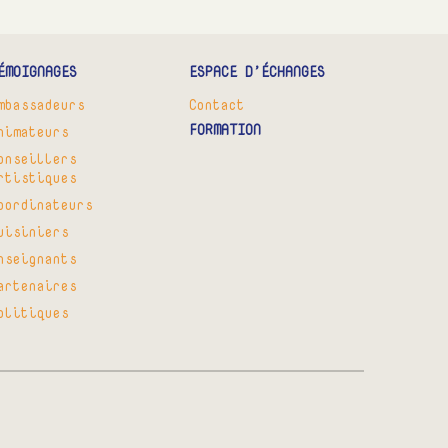
ÉMOIGNAGES
ESPACE D’ÉCHANGES
mbassadeurs
Contact
FORMATION
nimateurs
onseillers
rtistiques
oordinateurs
uisiniers
nseignants
artenaires
olitiques