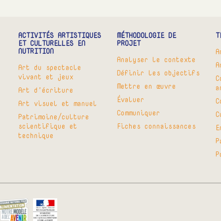
ACTIVITÉS ARTISTIQUES
MÉTHODOLOGIE DE
T
ET CULTURELLES EN
PROJET
NUTRITION
A
Analyser le contexte
A
Art du spectacle
Définir les objectifs
vivant et jeux
C
Mettre en œuvre
a
Art d’écriture
Évaluer
C
Art visuel et manuel
Communiquer
C
Patrimoine/culture
scientifique et
Fiches connaissances
E
technique
P
P