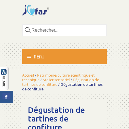
MENU
ACCUEIL
Accueil
/
Patrimoine/culture scientifique et
technique
/
Atelier sensoriel
/
Dégustation de
tartines de confiture
/
Dégustation de tartines
ACTIVITÉS
de confiture
MÉTHODOLOGIE
Dégustation de
tartines de
TÉMOIGNAGES
confiture