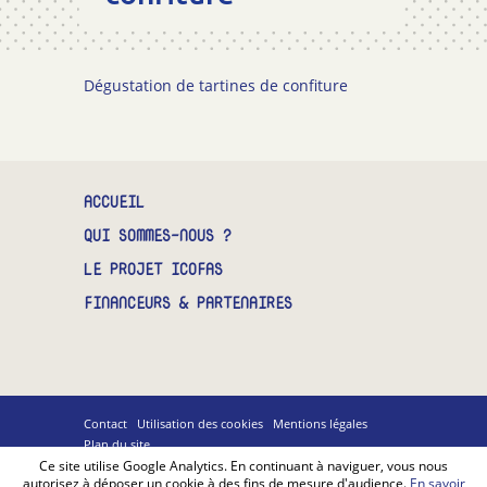
CONTACT
Dégustation de tartines de confiture
ACCUEIL
QUI SOMMES-NOUS ?
LE PROJET ICOFAS
FINANCEURS & PARTENAIRES
Contact
Utilisation des cookies
Mentions légales
Plan du site
Billiotte
Ce site utilise Google Analytics. En continuant à naviguer, vous nous
&
autorisez à déposer un cookie à des fins de mesure d'audience.
En savoir