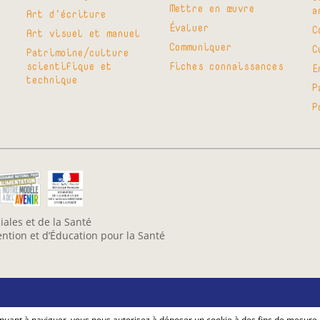
Mettre en œuvre
a
Art d’écriture
Évaluer
C
Art visuel et manuel
Communiquer
C
Patrimoine/culture
scientifique et
Fiches connaissances
E
technique
P
P
iales et de la Santé
vention et d’Éducation pour la Santé
ntinuant à naviguer, vous nous autorisez à déposer un cookie à des fins de mesure