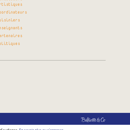
rtistiques
oordinateurs
uisiniers
nseignants
artenaires
olitiques
Billiotte
&
Co
 d'audience.
En savoir plus ou s'opposer
.