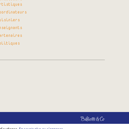
rtistiques
oordinateurs
uisiniers
nseignants
artenaires
olitiques
Billiotte
&
Co
 d'audience.
En savoir plus ou s'opposer
.