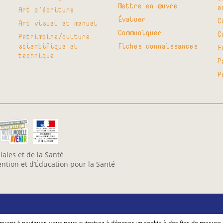
Mettre en œuvre
a
Art d’écriture
Évaluer
C
Art visuel et manuel
Communiquer
C
Patrimoine/culture
scientifique et
Fiches connaissances
E
technique
P
P
iales et de la Santé
vention et d’Éducation pour la Santé
ntinuant à naviguer, vous nous autorisez à déposer un cookie à des fins de mesure