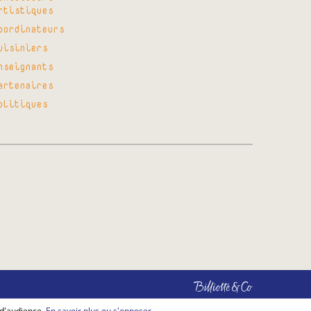
rtistiques
oordinateurs
uisiniers
nseignants
artenaires
olitiques
Billiotte
&
Co
 d'audience.
En savoir plus ou s'opposer
.