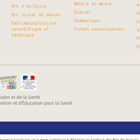
Mettre en œuvre
a
Art d’écriture
Évaluer
C
Art visuel et manuel
Communiquer
C
Patrimoine/culture
scientifique et
Fiches connaissances
E
technique
P
P
iales et de la Santé
vention et d’Éducation pour la Santé
ntinuant à naviguer, vous nous autorisez à déposer un cookie à des fins de mesure