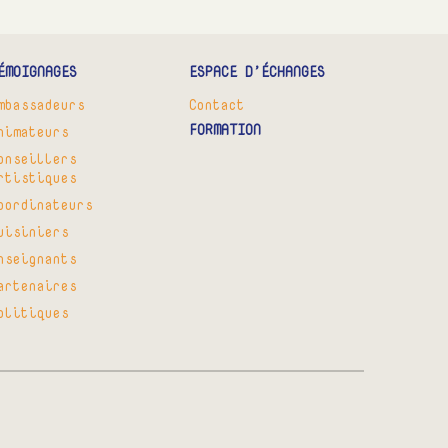
ÉMOIGNAGES
ESPACE D’ÉCHANGES
mbassadeurs
Contact
FORMATION
nimateurs
onseillers
rtistiques
oordinateurs
uisiniers
nseignants
artenaires
olitiques