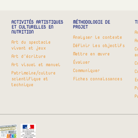
ACTIVITÉS ARTISTIQUES
MÉTHODOLOGIE DE
T
ET CULTURELLES EN
PROJET
NUTRITION
A
Analyser le contexte
A
Art du spectacle
Définir les objectifs
vivant et jeux
C
Mettre en œuvre
a
Art d’écriture
Évaluer
C
Art visuel et manuel
Communiquer
C
Patrimoine/culture
scientifique et
Fiches connaissances
E
technique
P
P