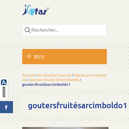
MENU
ACCUEIL
Accueil
/
Art visuel et manuel
/
Repas à la manière
de
/
Goûters fruités d’Arcimboldo
/
goutersfruitésarcimboldo1
ACTIVITÉS
MÉTHODOLOGIE
goutersfruitésarcimboldo1
TÉMOIGNAGES