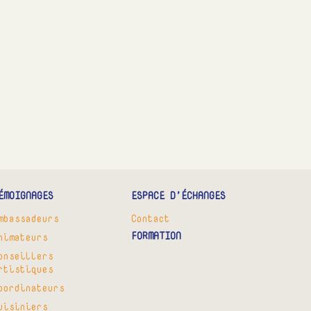
ÉMOIGNAGES
ESPACE D’ÉCHANGES
mbassadeurs
Contact
FORMATION
nimateurs
onseillers
rtistiques
oordinateurs
uisiniers