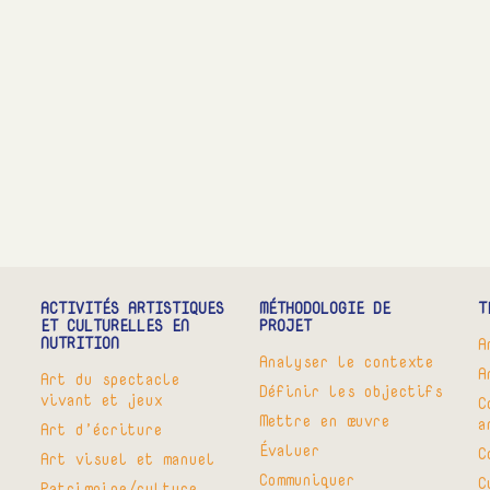
ACTIVITÉS ARTISTIQUES
MÉTHODOLOGIE DE
T
ET CULTURELLES EN
PROJET
NUTRITION
A
Analyser le contexte
A
Art du spectacle
Définir les objectifs
vivant et jeux
C
Mettre en œuvre
a
Art d’écriture
Évaluer
C
Art visuel et manuel
Communiquer
C
Patrimoine/culture