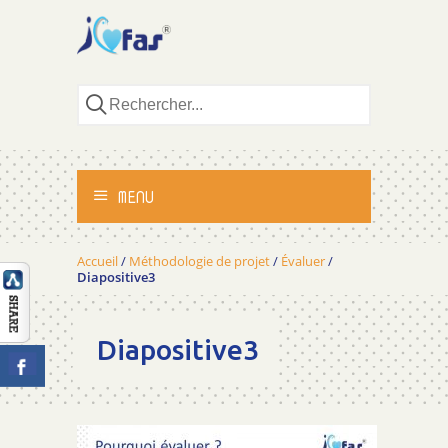
MENU
ACCUEIL
Accueil
/
Méthodologie de projet
/
Évaluer
/
Diapositive3
ACTIVITÉS
Diapositive3
MÉTHODOLOGIE
TÉMOIGNAGES