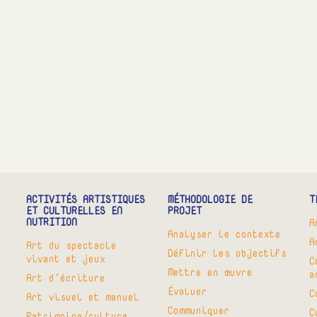
ACTIVITÉS ARTISTIQUES
MÉTHODOLOGIE DE
T
ET CULTURELLES EN
PROJET
NUTRITION
A
Analyser le contexte
A
Art du spectacle
Définir les objectifs
vivant et jeux
C
Mettre en œuvre
a
Art d’écriture
Évaluer
C
Art visuel et manuel
Communiquer
C
Patrimoine/culture