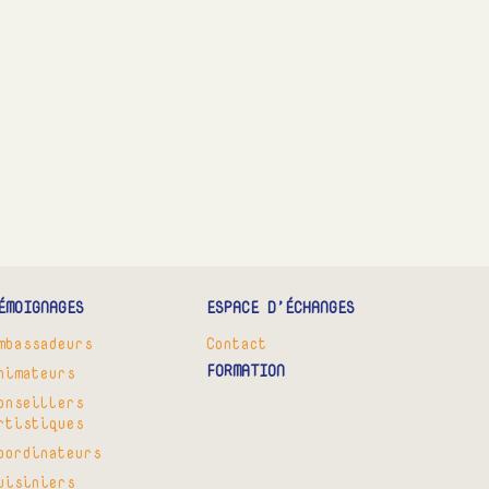
ÉMOIGNAGES
ESPACE D’ÉCHANGES
mbassadeurs
Contact
FORMATION
nimateurs
onseillers
rtistiques
oordinateurs
uisiniers