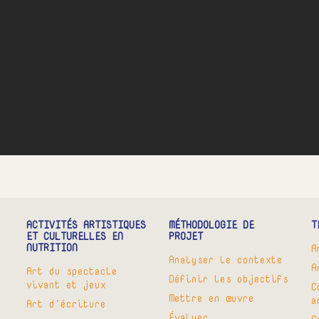
ACTIVITÉS ARTISTIQUES
MÉTHODOLOGIE DE
T
ET CULTURELLES EN
PROJET
NUTRITION
A
Analyser le contexte
A
Art du spectacle
Définir les objectifs
vivant et jeux
C
Mettre en œuvre
a
Art d’écriture
Évaluer