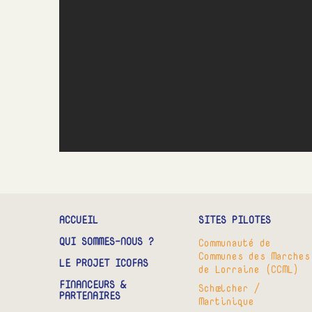
ACCUEIL
SITES PILOTES
QUI SOMMES-NOUS ?
Communauté de
Communes des Marches
LE PROJET ICOFAS
de Lorraine (CCML)
FINANCEURS &
Schœlcher /
PARTENAIRES
Martinique