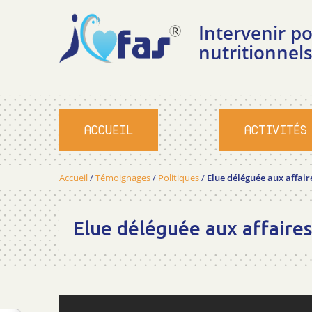
Intervenir 
nutritionnels
ACCUEIL
ACTIVITÉS
Accueil
/
Témoignages
/
Politiques
/
Elue déléguée aux affair
Elue déléguée aux affaire