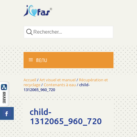
MENU
ACCUEIL
Accueil
/
Art visuel et manuel
/
Récupération et
recyclage
/
Contenants à eau
/
child-
1312065_960_720
ACTIVITÉS
MÉTHODOLOGIE
child-
1312065_960_720
TÉMOIGNAGES