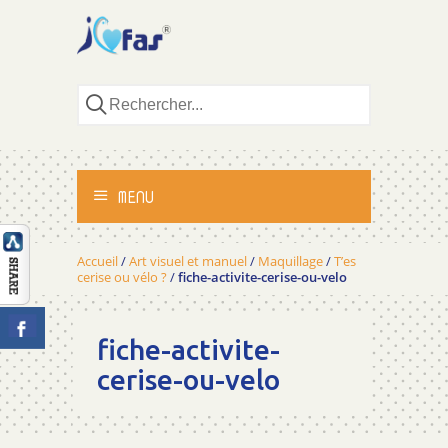
MENU
ACCUEIL
Accueil
/
Art visuel et manuel
/
Maquillage
/
T’es
cerise ou vélo ?
/
fiche-activite-cerise-ou-velo
ACTIVITÉS
fiche-activite-
MÉTHODOLOGIE
cerise-ou-velo
TÉMOIGNAGES