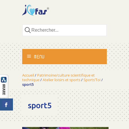
MENU
ACCUEIL
Accueil
/
Patrimoine/culture scientifique et
technique
/
Atelier loisirs et sports
/
Sports’Toi
/
sport5
ACTIVITÉS
MÉTHODOLOGIE
sport5
TÉMOIGNAGES